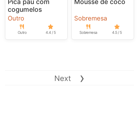
Pica pau com
Mousse de coco
cogumelos
Outro
Sobremesa
Outro
4.4 / 5
Sobremesa
4.5 / 5
›
Next