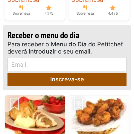
Sobremesa
4.1 / 5
Sobremesa
4.4 / 5
Receber o menu do dia
Para receber o
Menu do Dia
do Petitchef
deverá
introduzir o seu email
.
Inscreva-se