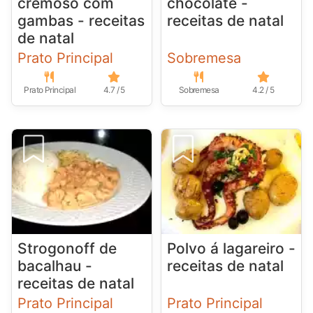
cremoso com
chocolate -
gambas - receitas
receitas de natal
de natal
Prato Principal
Sobremesa
Prato Principal
4.7 / 5
Sobremesa
4.2 / 5
Strogonoff de
Polvo á lagareiro -
bacalhau -
receitas de natal
receitas de natal
Prato Principal
Prato Principal