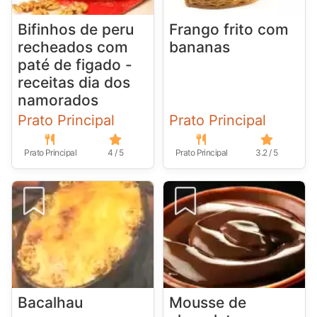
Bifinhos de peru
Frango frito com
recheados com
bananas
paté de figado -
receitas dia dos
namorados
Prato Principal
Prato Principal
Prato Principal
4 / 5
Prato Principal
3.2 / 5
Bacalhau
Mousse de