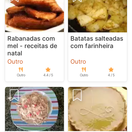
Rabanadas com
Batatas salteadas
mel - receitas de
com farinheira
natal
Outro
Outro
Outro
4.4 / 5
Outro
4 / 5