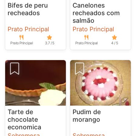
Bifes de peru
Canelones
recheados
recheados com
salmão
Prato Principal
Prato Principal
Prato Principal
3.7 / 5
Prato Principal
4 / 5
Tarte de
Pudim de
chocolate
morango
economica
Sobremesa
Sobremesa