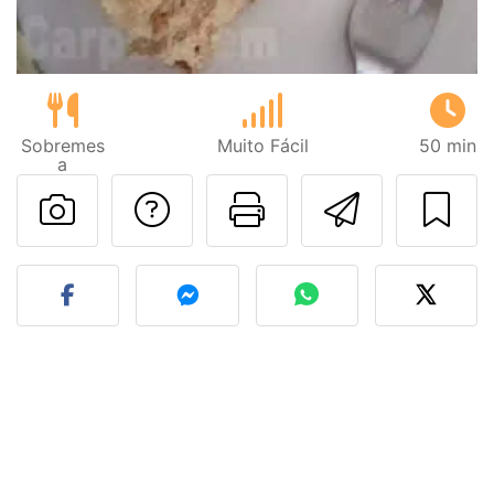
Sobremes
Muito Fácil
50 min
a
Falar com o autor d
Imprima esta
Enviar 
Fez esta receita? Compart