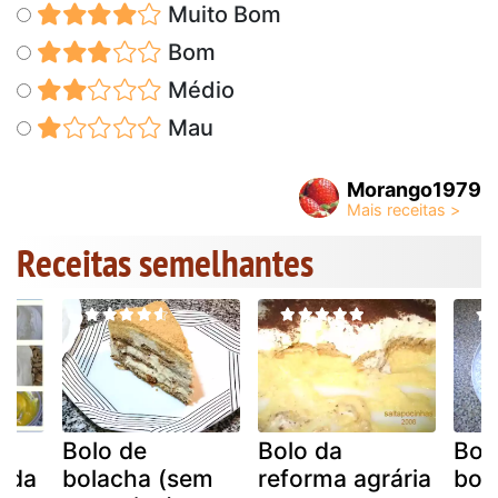
Muito Bom
Bom
Médio
Mau
Morango1979
Receitas semelhantes
Bolo de
Bolo da
Bol
cada
bolacha (sem
reforma agrária
bol