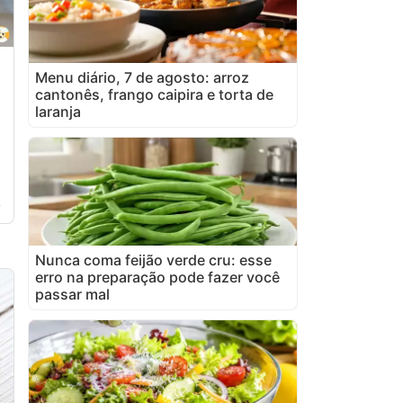
Menu diário, 7 de agosto: arroz
cantonês, frango caipira e torta de
laranja
4
Nunca coma feijão verde cru: esse
erro na preparação pode fazer você
passar mal