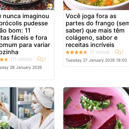
 nunca imaginou
Você joga fora as
brócolis pudesse
partes do frango (se
tão bom: 11
saber) que mais têm
itas fáceis e fora
colágeno, sabor e
omum para variar
receitas incríveis
ozinha
Tuesday 27 January 2026 18:00
day 28 January 2026