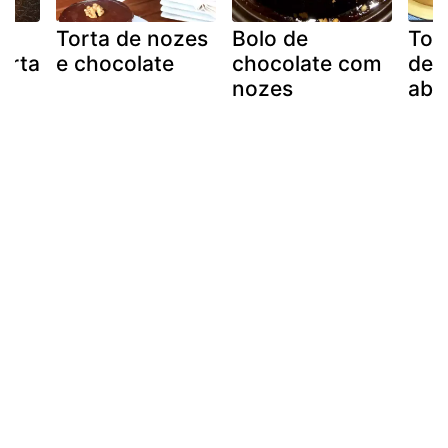
Torta de nozes
Bolo de
Tor
orta
e chocolate
chocolate com
de 
nozes
aba