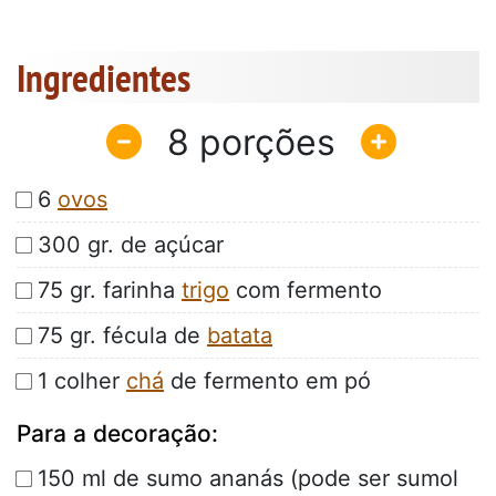
Ingredientes
8
6
ovos
300 gr. de açúcar
75 gr. farinha
trigo
com fermento
75 gr. fécula de
batata
1 colher
chá
de fermento em pó
Para a decoração:
150 ml de sumo ananás (pode ser sumol