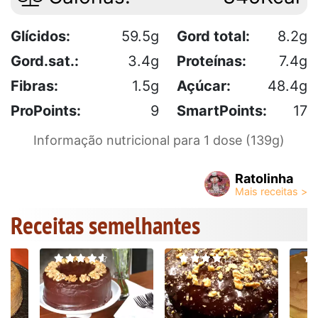
Glícidos:
59.5g
Gord total:
8.2g
Gord.sat.:
3.4g
Proteínas:
7.4g
Fibras:
1.5g
Açúcar:
48.4g
ProPoints:
9
SmartPoints:
17
Informação nutricional para 1 dose (139g)
Ratolinha
Receitas semelhantes