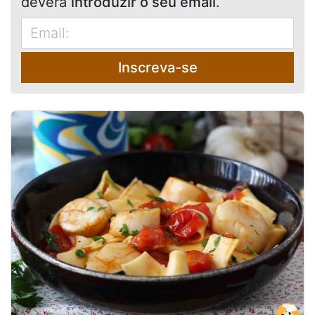
deverá
introduzir o seu email
.
Inscreva-se