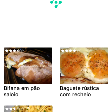
Bifana em pão
Baguete rústica
saloio
com recheio