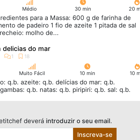
Médio
30 min
20 m
gredientes para a Massa: 600 g de farinha de
mento de padeiro 1 fio de azeite 1 pitada de sal
recheio: molho de...
delicias do mar
Muito Fácil
10 min
10 m
ho: q.b. azeite: q.b. delícias do mar: q.b.
ambas: q.b. natas: q.b. piripiri: q.b. sal: q.b.
etitchef deverá
introduzir o seu email
.
Inscreva-se