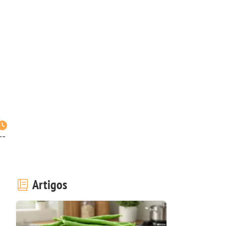
--
Artigos