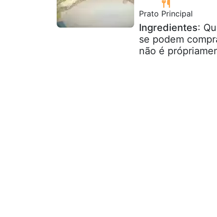
Prato Principal
Ingredientes
: Q
se podem compra
não é própriamen