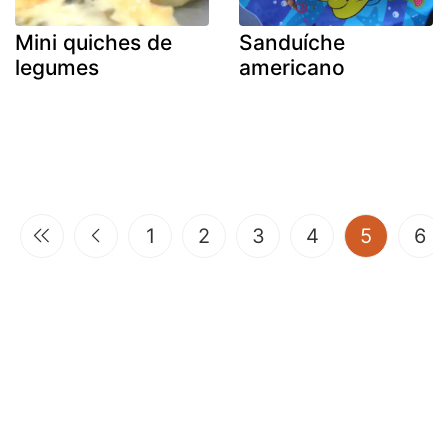
Mini quiches de
Sanduíche
legumes
americano
(current
1
2
3
4
5
6