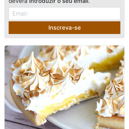
deverá
introduzir o seu email
.
Inscreva-se