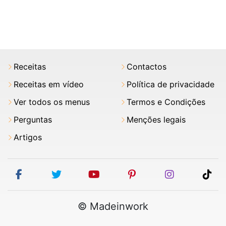
Receitas
Contactos
Receitas em vídeo
Política de privacidade
Ver todos os menus
Termos e Condições
Perguntas
Menções legais
Artigos
facebook
twitter
youtube
pinterest
instagram
tik
© Madeinwork