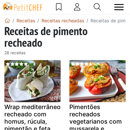
Receitas
Receitas recheadas
Receitas de pime
Receitas de pimento
recheado
28 receitas
Wrap mediterrâneo
Pimentões
recheado com
recheados
homus, rúcula,
vegetarianos com
pimentão e feta
mussarela e