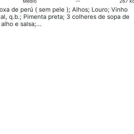
Médio
--
267 kc
coxa de perú ( sem pele ); Alhos; Louro; Vinho
 Sal, q.b.; Pimenta preta; 3 colheres de sopa de
lho e salsa;...