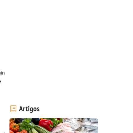
in
e
Artigos