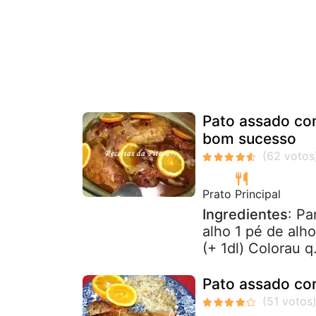
Pato assado co
bom sucesso
Prato Principal
Ingredientes
: Pa
alho 1 pé de alh
(+ 1dl) Colorau q.
Pato assado co