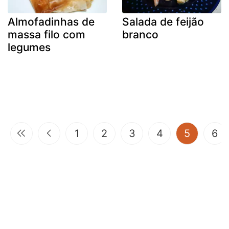
Almofadinhas de
Salada de feijão
massa filo com
branco
legumes
(current
1
2
3
4
5
6