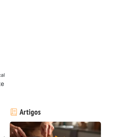
al
te
Artigos