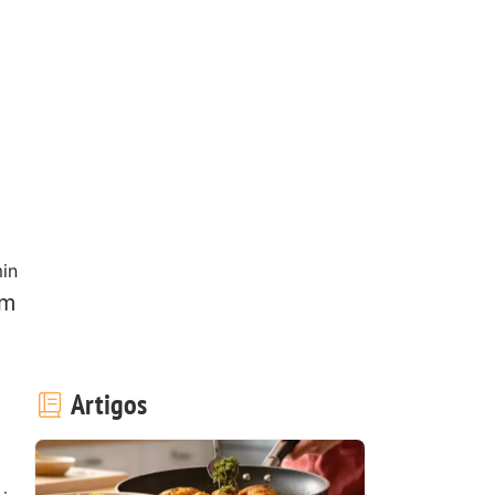
in
em
Artigos