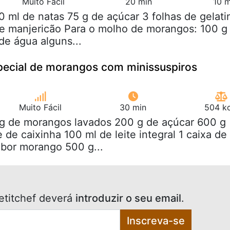
Muito Fácil
20 min
10 m
0 ml de natas 75 g de açúcar 3 folhas de gelati
de manjericão Para o molho de morangos: 100 g
de água alguns...
pecial de morangos com minissuspiros
Muito Fácil
30 min
504 kc
kg de morangos lavados 200 g de açúcar 600 g
 de caixinha 100 ml de leite integral 1 caixa de
bor morango 500 g...
etitchef deverá
introduzir o seu email
.
Inscreva-se