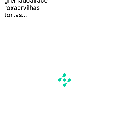
grelhadoalface
roxaervilhas
tortas...