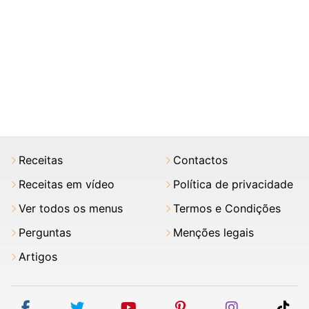
Receitas
Contactos
Receitas em vídeo
Política de privacidade
Ver todos os menus
Termos e Condições
Perguntas
Menções legais
Artigos
facebook
twitter
youtube
pinterest
instagram
tik