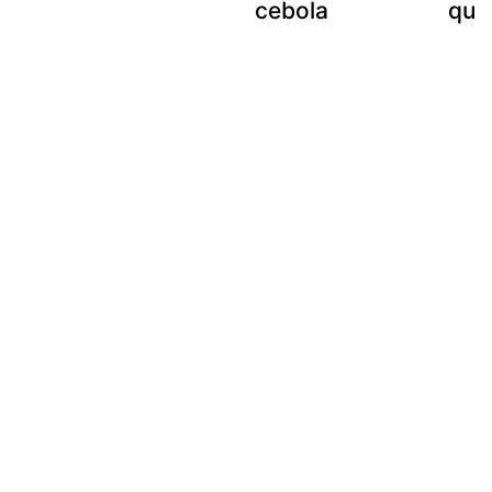
cebola
que