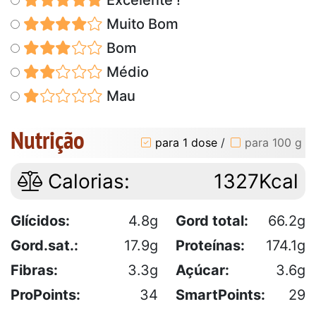
Muito Bom
Bom
Médio
Mau
Nutrição
para 1 dose
/
para 100 g
Calorias:
1327Kcal
Glícidos:
4.8g
Gord total:
66.2g
Gord.sat.:
17.9g
Proteínas:
174.1g
Fibras:
3.3g
Açúcar:
3.6g
ProPoints:
34
SmartPoints:
29