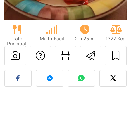
Prato
Muito Fácil
2 h 25 m
1327 Kcal
Principal
Falar com o autor d
Imprima esta
Enviar 
Fez esta receita? Compart