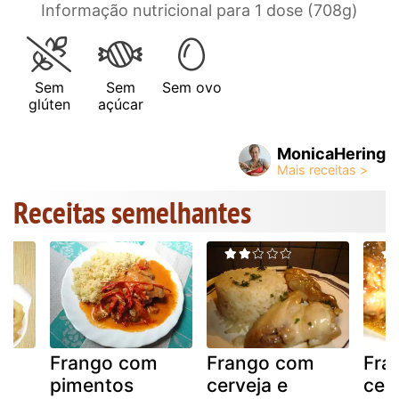
Informação nutricional para 1 dose (708g)
Sem
Sem
Sem ovo
glúten
açúcar
MonicaHering
Receitas semelhantes
Frango com
Frango com
Fra
as
pimentos
cerveja e
ceb