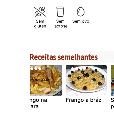
Sem
Sem
Sem ovo
glúten
lactose
Receitas semelhantes
Frango na
Frango a bráz
S
nesa
púcara
p