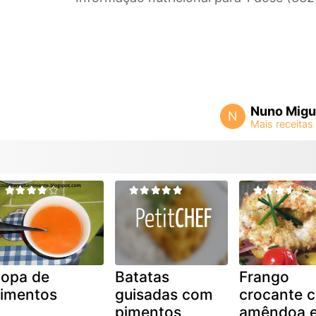
Nuno Migu
N
opa de
Batatas
Frango
imentos
guisadas com
crocante 
pimentos
amêndoa 