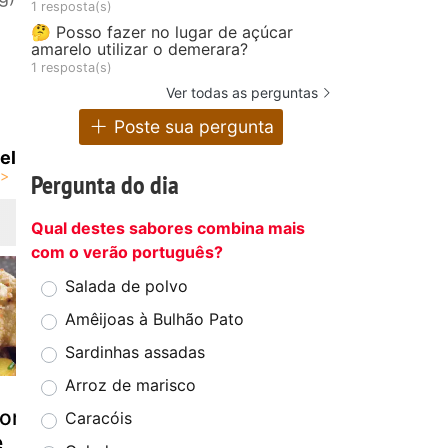
1 resposta(s)
🤔 Posso fazer no lugar de açúcar
amarelo utilizar o demerara?
1 resposta(s)
Ver todas as perguntas
Poste sua pergunta
el
Pergunta do dia
Qual destes sabores combina mais
com o verão português?
Salada de polvo
Amêijoas à Bulhão Pato
Sardinhas assadas
Arroz de marisco
Croquetes de
Frango à brás
Al
com
frango e curry
fr
Caracóis
e