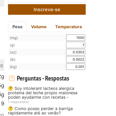
Inscreva-se
Peso
Volume
Temperatura
(mg)
(g)
(oz)
(lb)
 g
(kg)
2g
Perguntas - Respostas
5g
🤔 Soy intolerant lacteos alergica
proteina del leche propio maionesa
6g
poden ayudarme con recetas -
1 resposta(s)
9
🤔 Como posso perder a barriga
rapidamente até ao verão?
g)