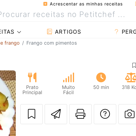
Acrescentar as minhas receitas
ITAS
ARTIGOS
PER
de frango
Frango com pimentos
Prato
Muito
50 min
318 K
Principal
Fácil
Enviar esta rec
Imprima es
Falar
Next
F