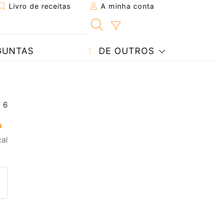
Livro de receitas
A minha conta
GUNTAS
DE OUTROS
cal
eita a um amigo
ta página
 com o autor da receita
ez esta receita? Compartilhe