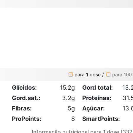
para 1 dose
/
para 100
Glícidos:
15.2g
Gord total:
13.
Gord.sat.:
3.2g
Proteínas:
31.
Fibras:
5g
Açúcar:
13.
ProPoints:
8
SmartPoints:
Informação nutricional para 1 dose (332