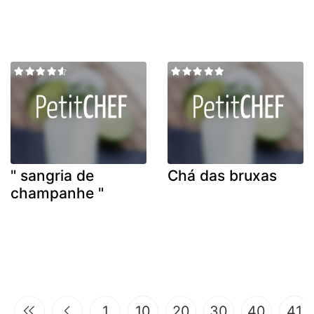
" sangria de
Chá das bruxas
champanhe "
1
10
20
30
40
41