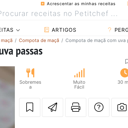
Acrescentar as minhas receitas
ITAS
ARTIGOS
PER
m maçã
Compota de maçã
Compota de maçã com uva 
uva passas
Sobremes
Muito
30 m
a
Fácil
Enviar esta rec
Imprima es
Falar
F