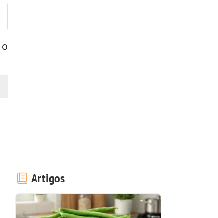
 o
Artigos