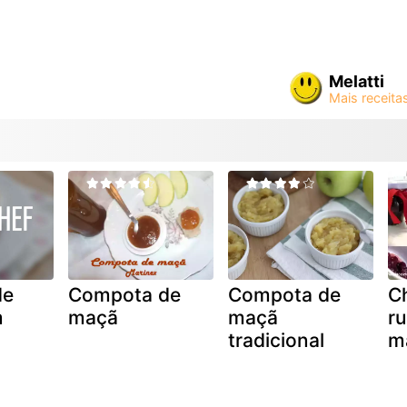
Melatti
de
Compota de
Compota de
C
m
maçã
maçã
ru
tradicional
m