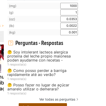
(mg)
(g)
(oz)
(lb)
(kg)
Perguntas - Respostas
🤔 Soy intolerant lacteos alergica
proteina del leche propio maionesa
poden ayudarme con recetas -
1 resposta(s)
🤔 Como posso perder a barriga
rapidamente até ao verão?
hutney de
Maçanada
Kaiserschm
1 resposta(s)
ibarbo e
, sobremes
🤔 Posso fazer no lugar de açúcar
açã
prato princ
amarelo utilizar o demerara?
1 resposta(s)
Ver todas as perguntas