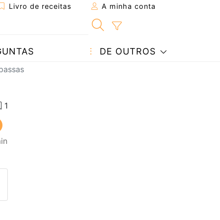
Livro de receitas
A minha conta
GUNTAS
DE OUTROS
passas
in
eita a um amigo
ta página
 com o autor da receita
ez esta receita? Compartilhe