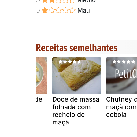
Mau
Receitas semelhantes
Trouxinhas de
Doce de massa
Chutney 
maçã
folhada com
maçã co
recheio de
cebola
maçã