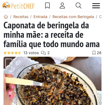
Receitas
Entrada
Receitas com Beringela
Cap
Caponata de beringela da
minha mãe: a receita de
família que todo mundo ama
Anterior
Next