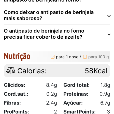
Como deixar o antipasto de berinjela
mais saboroso?
O antipasto de berinjela no forno
precisa ficar coberto de azeite?
Nutrição
para 1 dose
/
para 100 g
Calorias:
58Kcal
Glícidos:
8.4g
Gord total:
1.8g
Gord.sat.:
0.2g
Proteínas:
0.9g
Fibras:
2.4g
Açúcar:
6.7g
ProPoints:
2
SmartPoints:
3