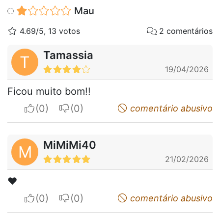
Mau
4.69/5, 13 votos
2 comentários
Tamassia
T
19/04/2026
Ficou muito bom!!
I apreciate
I do not appreciate
comentário abusivo
MiMiMi40
M
21/02/2026
❤️
I apreciate
I do not appreciate
comentário abusivo