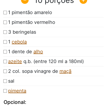
10
1 pimentão amarelo
1 pimentão vermelho
3 beringelas
1
cebola
1 dente de
alho
azeite
q.b. (entre 120 ml a 180ml)
2 col. sopa vinagre de
maçã
sal
pimenta
Opcional: