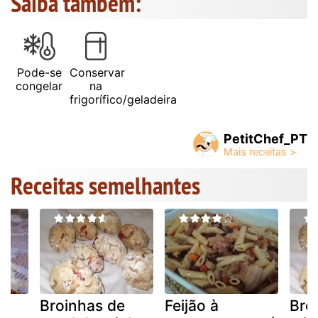
Saiba também:
Pode-se
Conservar
congelar
na
frigorífico/geladeira
PetitChef_PT
Receitas semelhantes
Broinhas de
Feijão à
Bro