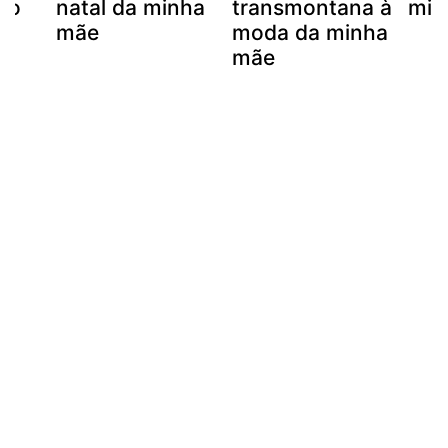
mo
natal da minha
transmontana à
min
mãe
moda da minha
mãe