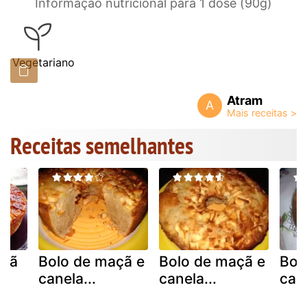
Informação nutricional para 1 dose (90g)
Vegetariano
Atram
A
Receitas semelhantes
açã
Bolo de maçã e
Bolo de maçã e
Bol
canela...
canela...
can
)