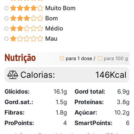
Muito Bom
Bom
Médio
Mau
Nutrição
para 1 dose
/
para 100 g
Calorias:
146Kcal
Glícidos:
16.1g
Gord total:
6.9g
Gord.sat.:
1.5g
Proteínas:
3.8g
Fibras:
1.8g
Açúcar:
10.2g
ProPoints:
4
SmartPoints:
6