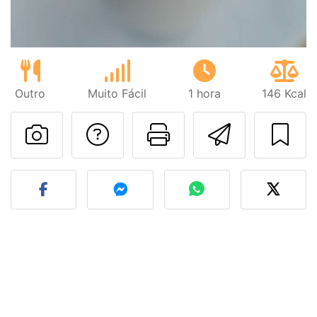
Outro
Muito Fácil
1 hora
146 Kcal
Falar com o autor d
Imprima esta
Enviar 
Fez esta receita? Compart