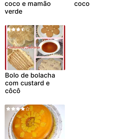
coco e mamão
coco
verde
Bolo de bolacha
com custard e
côcô