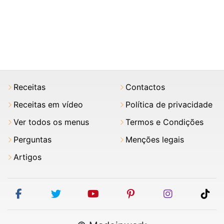
Receitas
Contactos
Receitas em vídeo
Política de privacidade
Ver todos os menus
Termos e Condições
Perguntas
Menções legais
Artigos
facebook
twitter
youtube
pinterest
instagram
tik