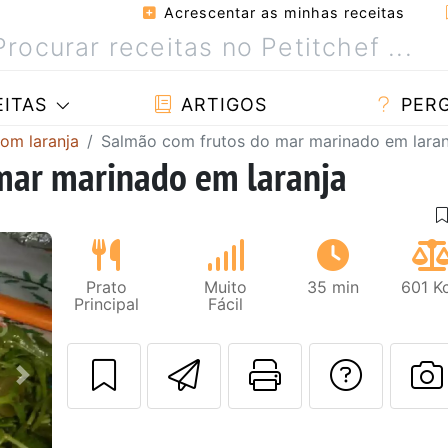
Acrescentar as minhas receitas
ITAS
ARTIGOS
PER
com laranja
Salmão com frutos do mar marinado em laran
mar marinado em laranja
Prato
Muito
35 min
601 K
Principal
Fácil
Enviar esta rec
Imprima es
Falar
Next
F