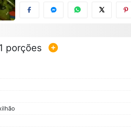
1
ilhão