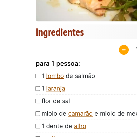
Ingredientes
para 1 pessoa:
1
lombo
de salmão
1
laranja
flor de sal
miolo de
camarão
e miolo de mex
1 dente de
alho