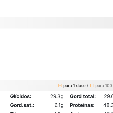
para 1 dose
/
para 100
Glícidos:
29.3g
Gord total:
29.
Gord.sat.:
6.1g
Proteínas:
48.