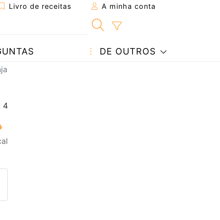
Livro de receitas
A minha conta
GUNTAS
DE OUTROS
ja
cal
eita a um amigo
ta página
 com o autor da receita
ez esta receita? Compartilhe