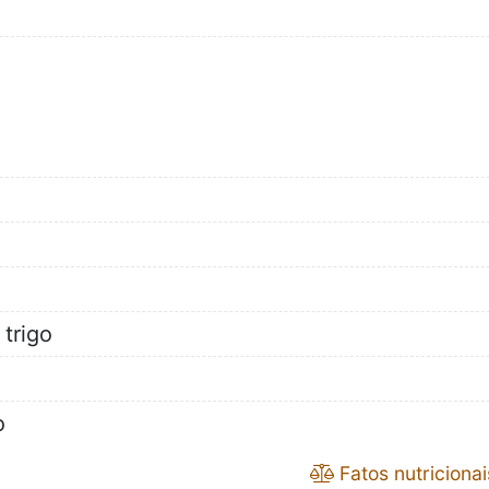
 trigo
e
o
Fatos nutricionai