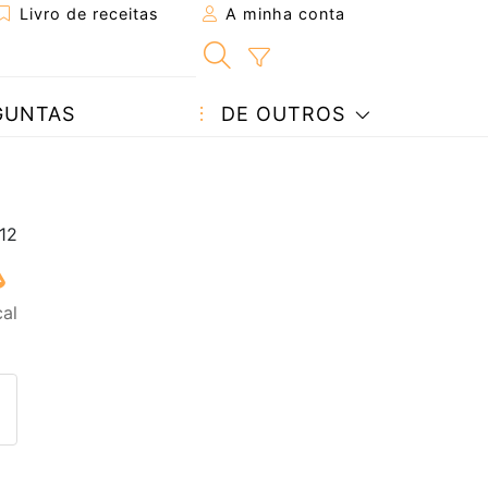
Livro de receitas
A minha conta
GUNTAS
DE OUTROS
cal
eita a um amigo
ta página
 com o autor da receita
ez esta receita? Compartilhe