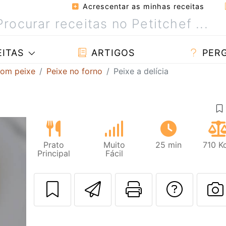
Acrescentar as minhas receitas
ITAS
ARTIGOS
PER
com peixe
Peixe no forno
Peixe a delícia
Prato
Muito
25 min
710 K
Principal
Fácil
Enviar esta rec
Imprima es
Falar
F