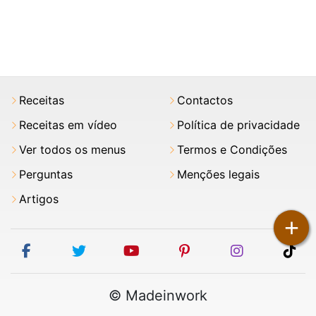
Receitas
Contactos
Receitas em vídeo
Política de privacidade
Ver todos os menus
Termos e Condições
Perguntas
Menções legais
Artigos
+
facebook
twitter
youtube
pinterest
instagram
tik
© Madeinwork