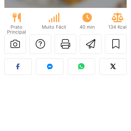
Prato
Muito Fácil
40 min
134 Kcal
Principal
Falar com o autor d
Imprima esta
Enviar 
Fez esta receita? Compart