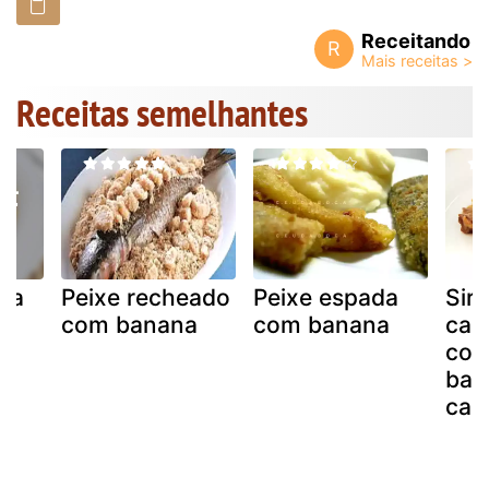
Receitando
R
Receitas semelhantes
cia
Peixe recheado
Peixe espada
Sir
com banana
com banana
cam
coa
ban
car