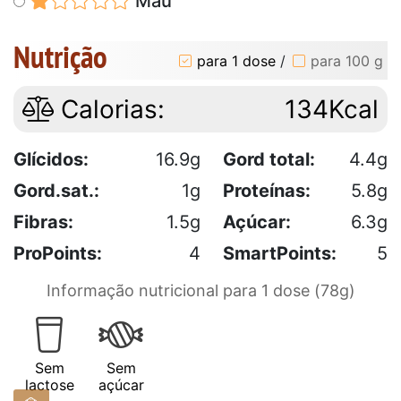
Mau
Nutrição
para 1 dose
/
para 100 g
Calorias:
134Kcal
Glícidos:
16.9g
Gord total:
4.4g
Gord.sat.:
1g
Proteínas:
5.8g
Fibras:
1.5g
Açúcar:
6.3g
ProPoints:
4
SmartPoints:
5
Informação nutricional para 1 dose (78g)
Sem
Sem
lactose
açúcar