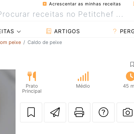
Acrescentar as minhas receitas
ITAS
ARTIGOS
PER
com peixe
Caldo de peixe
Prato
Médio
45 m
Principal
Enviar esta rec
Imprima es
Falar
F