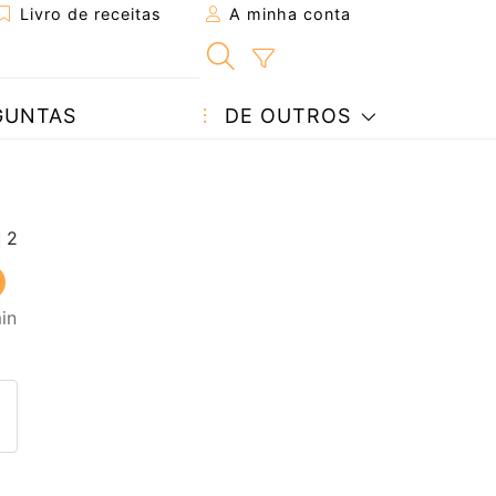
Livro de receitas
A minha conta
GUNTAS
DE OUTROS
in
eita a um amigo
ta página
 com o autor da receita
ez esta receita? Compartilhe