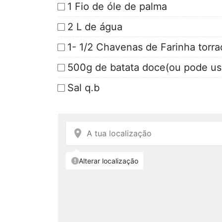
1 Fio de óle de palma
2 L de água
1- 1/2 Chavenas de Farinha torr
500g de batata doce(ou pode usa
Sal q.b