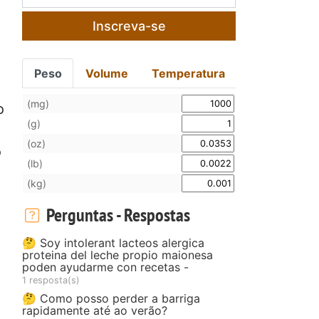
Inscreva-se
Peso
Volume
Temperatura
(mg)
o
(g)
(oz)
o
(lb)
(kg)
Perguntas - Respostas
🤔 Soy intolerant lacteos alergica
proteina del leche propio maionesa
poden ayudarme con recetas -
1 resposta(s)
🤔 Como posso perder a barriga
rapidamente até ao verão?