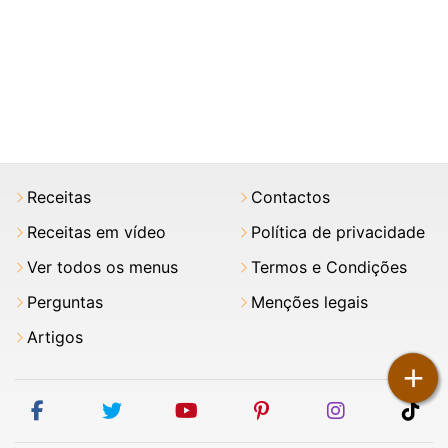
Receitas
Contactos
Receitas em vídeo
Política de privacidade
Ver todos os menus
Termos e Condições
Perguntas
Menções legais
Artigos
+
facebook
twitter
youtube
pinterest
instagram
tik