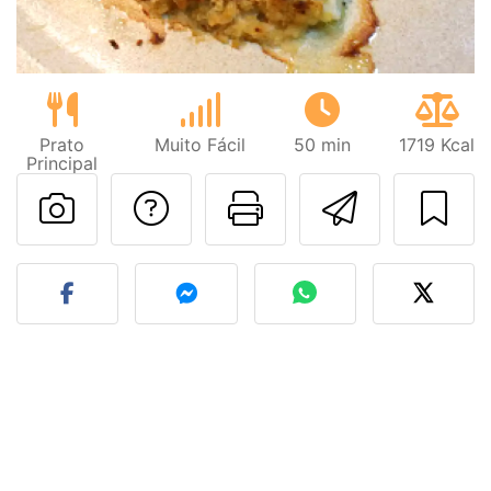
Prato
Muito Fácil
50 min
1719 Kcal
Principal
Falar com o autor d
Imprima esta
Enviar 
Fez esta receita? Compart