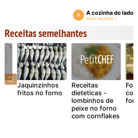
A cozinha do lado
A
Receitas semelhantes
Jaquinzinhos
Receitas
Fof
fritos no forno
dieteticas -
com
lombinhos de
for
peixe no forno
com cornflakes