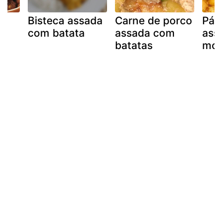
o
Bisteca assada
Carne de porco
Pá 
com batata
assada com
ass
batatas
mos