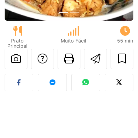
Prato
Muito Fácil
55 min
Principal
Falar com o autor d
Imprima esta
Enviar 
Fez esta receita? Compart