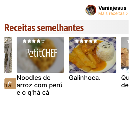
Vaniajesus
Receitas semelhantes
l
Noodles de
Galinhoca.
Qua
oché
arroz com perú
de 
e o q'há cá