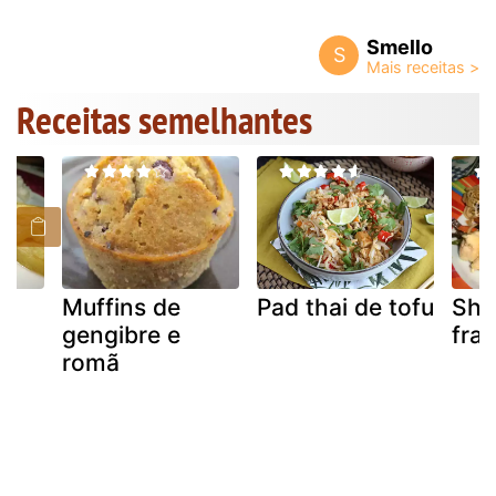
Smello
S
Receitas semelhantes
Muffins de
Pad thai de tofu
Sho
gengibre e
fra
romã