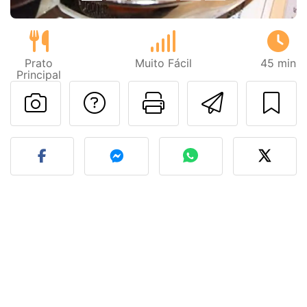
Prato
Muito Fácil
45 min
Principal
Falar com o autor d
Imprima esta
Enviar 
Fez esta receita? Compart