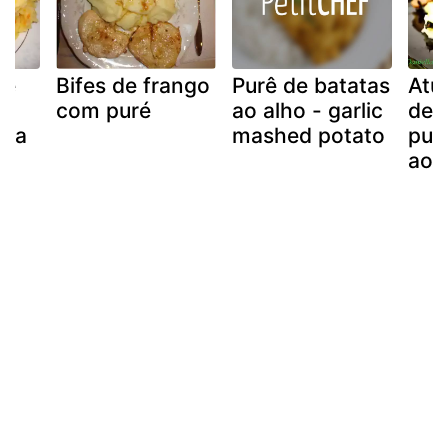
de
Bifes de frango
Purê de batatas
Atu
m
com puré
ao alho - garlic
de 
ata
mashed potato
pur
ao 