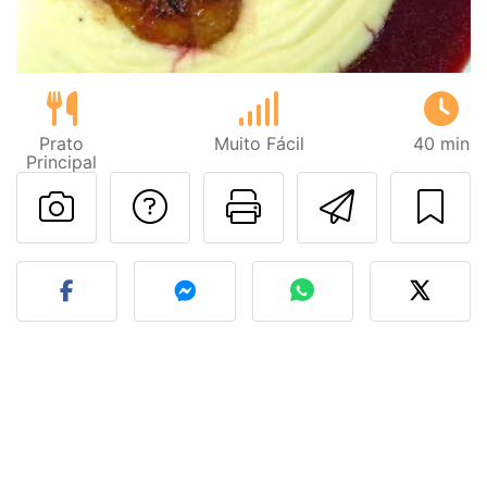
Prato
Muito Fácil
40 min
Principal
Falar com o autor d
Imprima esta
Enviar 
Fez esta receita? Compart