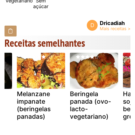
Vegetariano
Sem
açúcar
Dricadiah
D
Receitas semelhantes
Melanzane
Beringela
Ham
impanate
panada (ovo-
soj
a)
(beringelas
lacto-
ber
panadas)
vegetariano)
gre