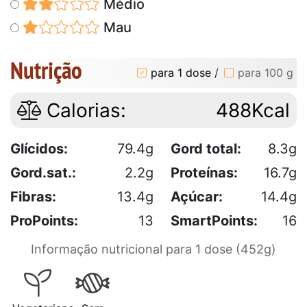
Médio
Mau
Nutrição
para 1 dose
/
para 100 g
Calorias:
488Kcal
Glícidos:
79.4g
Gord total:
8.3g
Gord.sat.:
2.2g
Proteínas:
16.7g
Fibras:
13.4g
Açúcar:
14.4g
ProPoints:
13
SmartPoints:
16
Informação nutricional para 1 dose (452g)