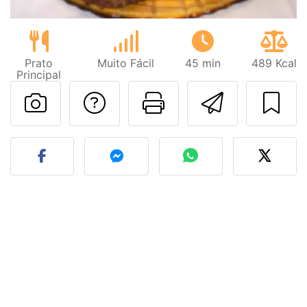
Prato
Muito Fácil
45 min
489 Kcal
Principal
Falar com o autor d
Imprima esta
Enviar 
Fez esta receita? Compart