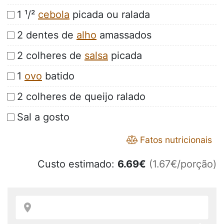
1 ¹/²
cebola
picada ou ralada
2 dentes de
alho
amassados
2 colheres de
salsa
picada
1
ovo
batido
2 colheres de queijo ralado
Sal a gosto
Fatos nutricionais
Custo estimado:
6.69
€
(1.67€/porção)