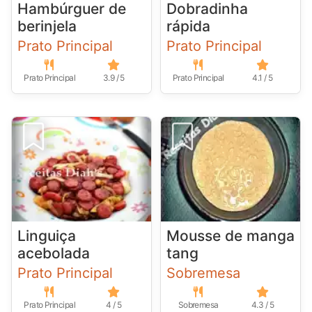
Hambúrguer de
Dobradinha
berinjela
rápida
Prato Principal
Prato Principal
Prato Principal
3.9 / 5
Prato Principal
4.1 / 5
Linguiça
Mousse de manga
acebolada
tang
Prato Principal
Sobremesa
Prato Principal
4 / 5
Sobremesa
4.3 / 5