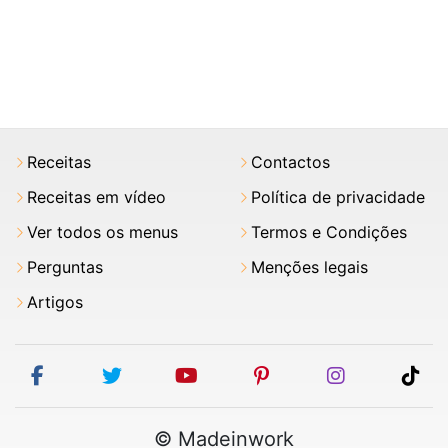
Receitas
Contactos
Receitas em vídeo
Política de privacidade
Ver todos os menus
Termos e Condições
Perguntas
Menções legais
Artigos
facebook
twitter
youtube
pinterest
instagram
tik
© Madeinwork