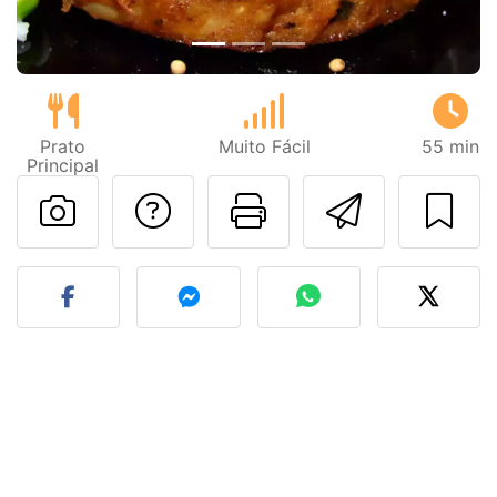
Prato
Muito Fácil
55 min
Principal
Falar com o autor d
Imprima esta
Enviar 
Fez esta receita? Compart