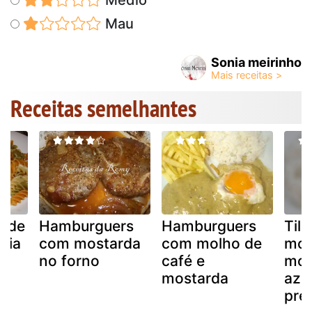
Médio
Mau
Sonia meirinho
Receitas semelhantes
 de
Hamburguers
Hamburguers
Tilá
eia
com mostarda
com molho de
mol
no forno
café e
mos
mostarda
aze
pre