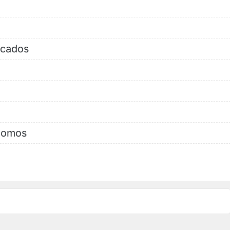
icados
gomos