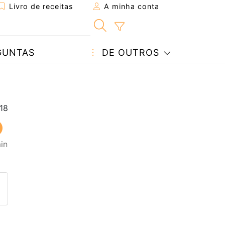
Livro de receitas
A minha conta
GUNTAS
DE OUTROS
in
eita a um amigo
ta página
 com o autor da receita
ez esta receita? Compartilhe