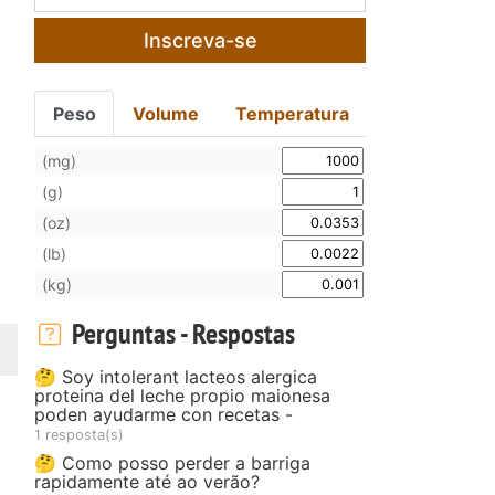
Inscreva-se
Peso
Volume
Temperatura
(mg)
(g)
(oz)
(lb)
(kg)
Perguntas - Respostas
🤔 Soy intolerant lacteos alergica
proteina del leche propio maionesa
poden ayudarme con recetas -
1 resposta(s)
🤔 Como posso perder a barriga
rapidamente até ao verão?