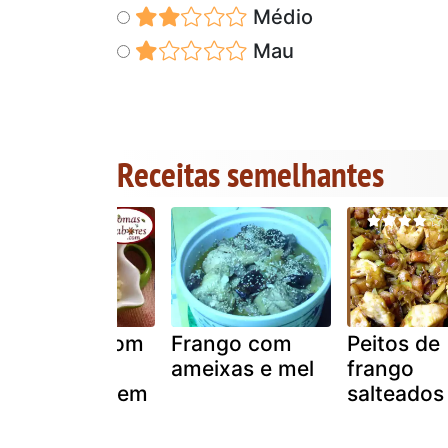
Médio
Mau
Receitas semelhantes
Couscous com
Frango com
Peitos de
frango
ameixas e mel
frango
marroquino em
salteados
pequenas
porções