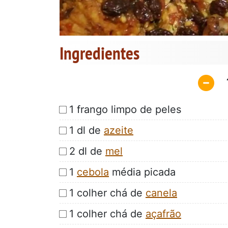
Ingredientes
1 frango limpo de peles
1 dl de
azeite
2 dl de
mel
1
cebola
média picada
1 colher chá de
canela
1 colher chá de
açafrão