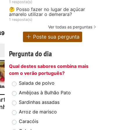
1 resposta(s)
🤔 Posso fazer no lugar de açúcar
amarelo utilizar o demerara?
1 resposta(s)
Ver todas as perguntas
89
Poste sua pergunta
Pergunta do dia
Qual destes sabores combina mais
com o verão português?
Salada de polvo
Amêijoas à Bulhão Pato
rte de
Tajine de
Frango
Sardinhas assadas
inhões & mel
cordeiro com
desfiado c
Arroz de marisco
ameixas secas
natas e fru
(cozido de
secos
Caracóis
cordeiro)