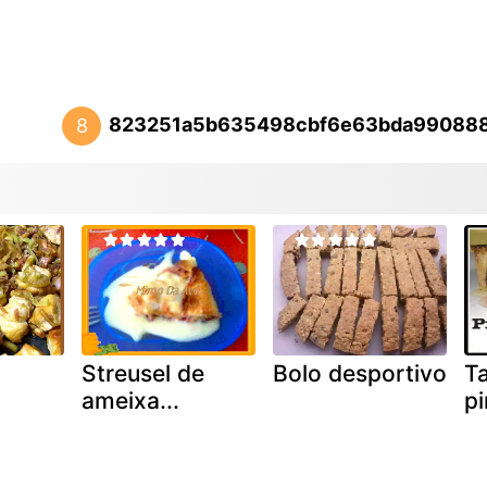
823251a5b635498cbf6e63bda99088
8
Streusel de
Bolo desportivo
Ta
ameixa...
p