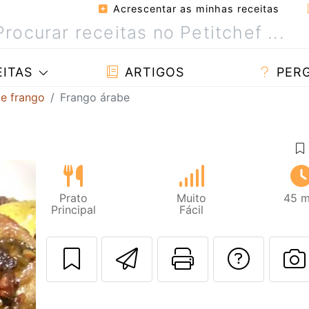
Acrescentar as minhas receitas
ITAS
ARTIGOS
PER
de frango
Frango árabe
Prato
Muito
45 m
Principal
Fácil
Enviar esta rec
Imprima es
Falar
F