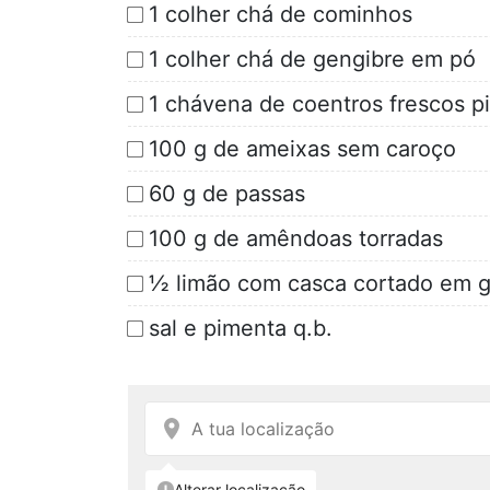
1 colher chá de cominhos
1 colher chá de gengibre em pó
1 chávena de coentros frescos p
100 g de ameixas sem caroço
60 g de passas
100 g de amêndoas torradas
½ limão com casca cortado em 
sal e pimenta q.b.