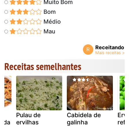
Muito Bom
Bom
Médio
Mau
Receitando
R
Receitas semelhantes
Pulau de
Cabidela de
Ervi
pida
ervilhas
galinha
ref