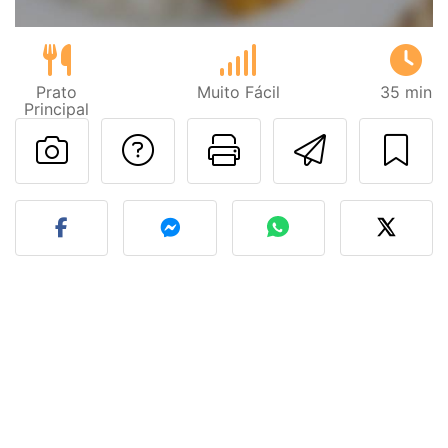
Prato
Muito Fácil
35 min
Principal
Falar com o autor d
Imprima esta
Enviar 
Fez esta receita? Compart