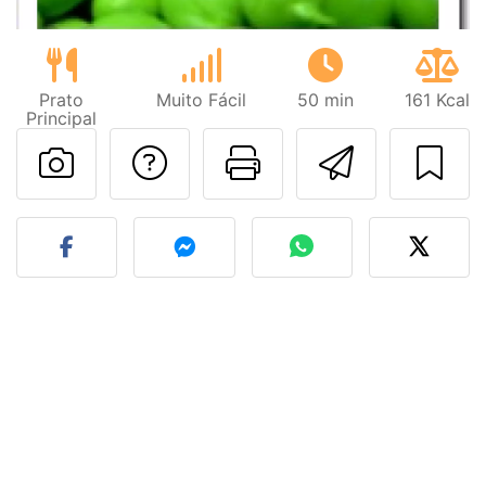
Prato
Muito Fácil
50 min
161 Kcal
Principal
Falar com o autor d
Imprima esta
Enviar 
Fez esta receita? Compart