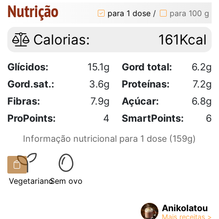
Nutrição
para 1 dose
/
para 100 g
Calorias:
161Kcal
Glícidos:
15.1g
Gord total:
6.2g
Gord.sat.:
3.6g
Proteínas:
7.2g
Fibras:
7.9g
Açúcar:
6.8g
ProPoints:
4
SmartPoints:
6
Informação nutricional para 1 dose (159g)
Vegetariano
Sem ovo
Anikolatou