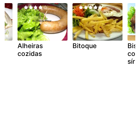
ma
Alheiras
Bitoque
Bis
cozidas
com
síri