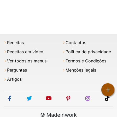
Receitas
Contactos
Receitas em vídeo
Política de privacidade
Ver todos os menus
Termos e Condições
Perguntas
Menções legais
Artigos
+
facebook
twitter
youtube
pinterest
instagram
tik
© Madeinwork