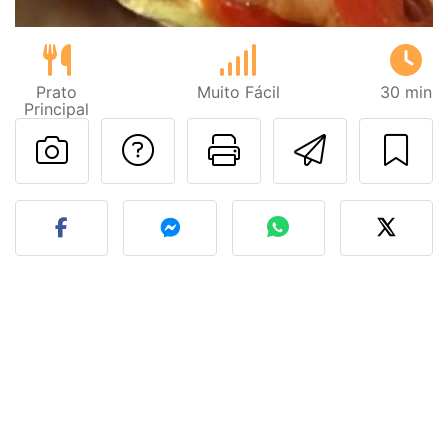
Prato
Muito Fácil
30 min
Principal
Falar com o autor d
Imprima esta
Enviar 
Fez esta receita? Compart