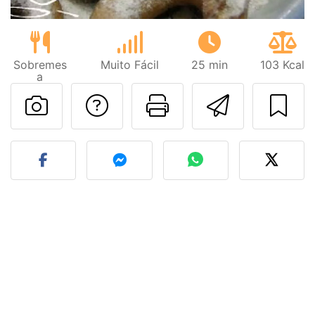
Sobremes
Muito Fácil
25 min
103 Kcal
a
Falar com o autor d
Imprima esta
Enviar 
Fez esta receita? Compart