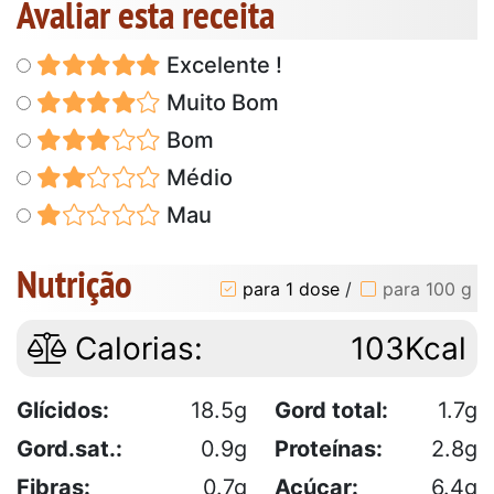
Avaliar esta receita
Excelente !
Muito Bom
Bom
Médio
Mau
Nutrição
para 1 dose
/
para 100 g
Calorias:
103Kcal
Glícidos:
18.5g
Gord total:
1.7g
Gord.sat.:
0.9g
Proteínas:
2.8g
Fibras:
0.7g
Açúcar:
6.4g