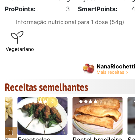
ProPoints:
3
SmartPoints:
4
Informação nutricional para 1 dose (54g)
Vegetariano
NanaRicchetti
Receitas semelhantes
dim
Espetadas
Pastel brasileiro
Sagú