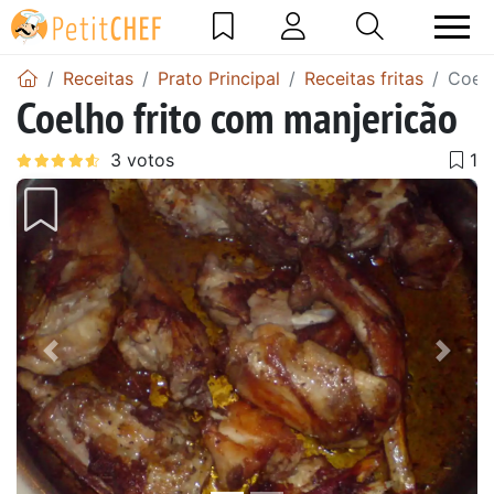
Receitas
Prato Principal
Receitas fritas
Coelh
Coelho frito com manjericão
Anterior
Next