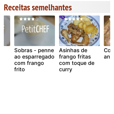
Receitas semelhantes
m
Sobras - penne
Asinhas de
Coe
ta
ao esparregado
frango fritas
anti
com frango
com toque de
frito
curry