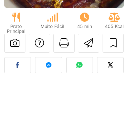
Prato
Muito Fácil
45 min
405 Kcal
Principal
Falar com o autor d
Imprima esta
Enviar 
Fez esta receita? Compart