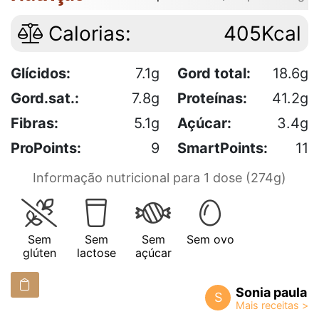
Calorias:
405Kcal
Glícidos:
7.1g
Gord total:
18.6g
Gord.sat.:
7.8g
Proteínas:
41.2g
Fibras:
5.1g
Açúcar:
3.4g
ProPoints:
9
SmartPoints:
11
Informação nutricional para 1 dose (274g)
Sem
Sem
Sem
Sem ovo
glúten
lactose
açúcar
Sonia paula
S