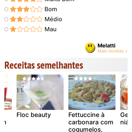
Bom
Médio
Mau
Melatti
Receitas semelhantes
a
Floc beauty
Fettuccine à
Gel
 em
carbonara com
niá
cogumelos,