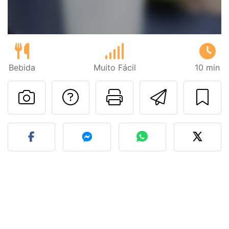
Bebida
Muito Fácil
10 min
Falar com o autor d
Imprima esta
Enviar 
Fez esta receita? Compart