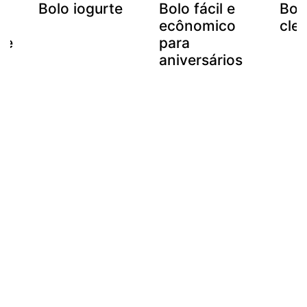
Bolo iogurte
Bolo fácil e
Bol
m
ecônomico
cle
 e
para
aniversários