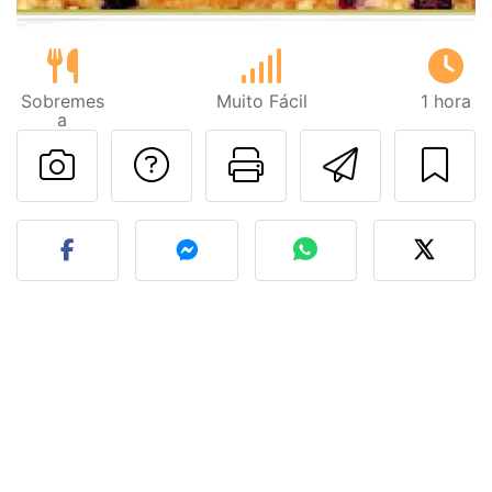
Sobremes
Muito Fácil
1 hora
a
Falar com o autor d
Imprima esta
Enviar 
Fez esta receita? Compart