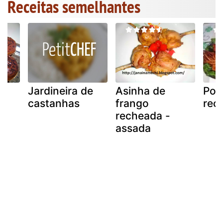
Receitas semelhantes
Jardineira de
Asinha de
Pot
m
castanhas
frango
rec
e
recheada -
assada