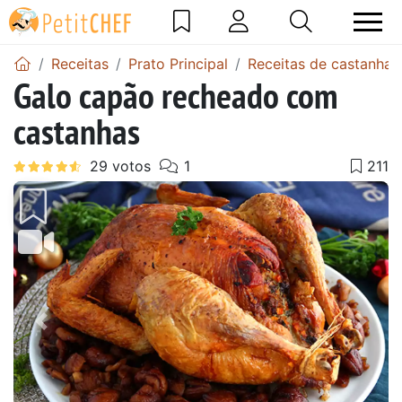
Receitas
Prato Principal
Receitas de castanhas
Galo capão recheado com
castanhas
Anterior
Next