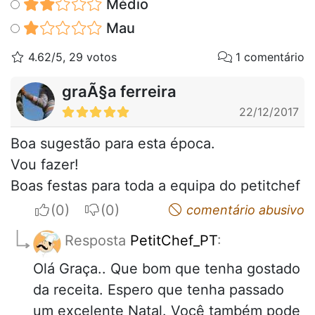
Médio
Mau
4.62/5, 29 votos
1 comentário
graÃ§a ferreira
22/12/2017
Boa sugestão para esta época.
Vou fazer!
Boas festas para toda a equipa do petitchef
I apreciate
I do not appreciate
comentário abusivo
Resposta
PetitChef_PT
:
Olá Graça.. Que bom que tenha gostado
da receita. Espero que tenha passado
um excelente Natal. Você também pode