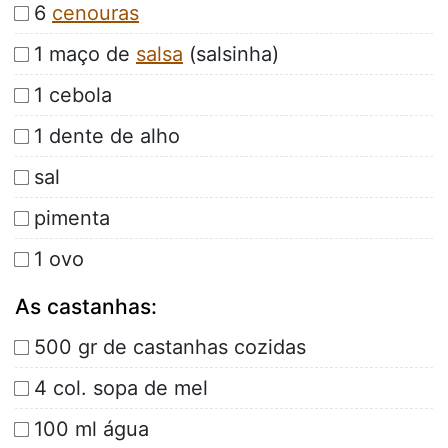
6
cenouras
1 maço de
salsa
(salsinha)
1 cebola
1 dente de alho
sal
pimenta
1 ovo
As castanhas:
500 gr de castanhas cozidas
4 col. sopa de mel
100 ml água