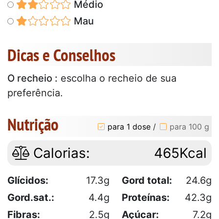
Médio
Mau
Dicas e Conselhos
O recheio :
escolha o recheio de sua
preferência.
Nutrição
para 1 dose
/
para 100 g
Calorias:
465Kcal
Glícidos:
17.3g
Gord total:
24.6g
Gord.sat.:
4.4g
Proteínas:
42.3g
Fibras:
2.5g
Açúcar:
7.2g