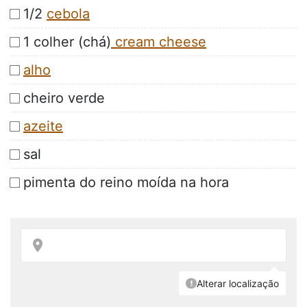
1/2
cebola
1 colher (chá)
cream cheese
alho
cheiro verde
azeite
sal
pimenta do reino moída na hora