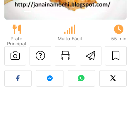
Prato
Muito Fácil
55 min
Principal
Falar com o autor d
Imprima esta
Enviar 
Fez esta receita? Compart