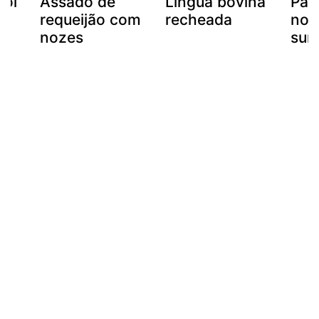
boi
Assado de
Língua bovina
Par
requeijão com
recheada
no 
nozes
sum