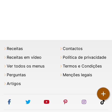
Receitas
Contactos
Receitas em vídeo
Política de privacidade
Ver todos os menus
Termos e Condições
Perguntas
Menções legais
Artigos
+
facebook
twitter
youtube
pinterest
instagram
tik