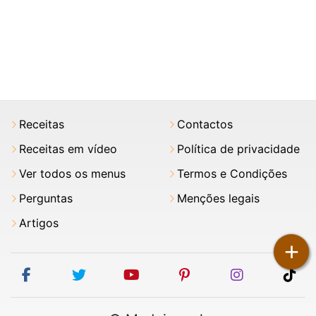
Receitas
Contactos
Receitas em vídeo
Política de privacidade
Ver todos os menus
Termos e Condições
Perguntas
Menções legais
Artigos
+
facebook
twitter
youtube
pinterest
instagram
tik