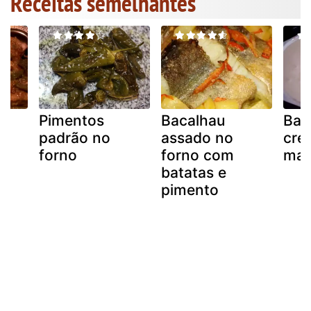
Receitas semelhantes
o
Pimentos
Bacalhau
Bac
padrão no
assado no
cre
forno
forno com
mar
batatas e
pimento