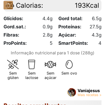
Calorias:
193Kcal
Glícidos:
4.4g
Gord total:
6.5g
Gord.sat.:
0.9g
Proteínas:
27.5g
Fibras:
2.8g
Açúcar:
4.3g
ProPoints:
5
SmartPoints:
4
Informação nutricional para 1 dose (288g)
Sem
Sem
Sem
Sem ovo
glúten
lactose
açúcar
Vaniajesus