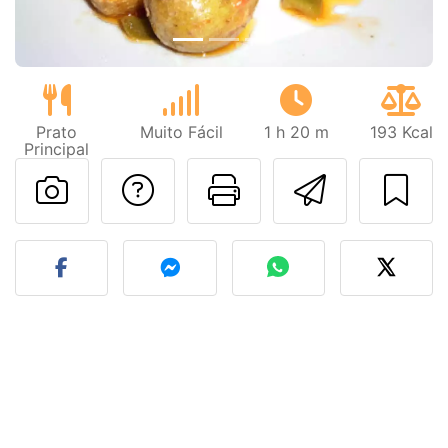
Prato
Muito Fácil
1 h 20 m
193 Kcal
Principal
Falar com o autor d
Imprima esta
Enviar 
Fez esta receita? Compart