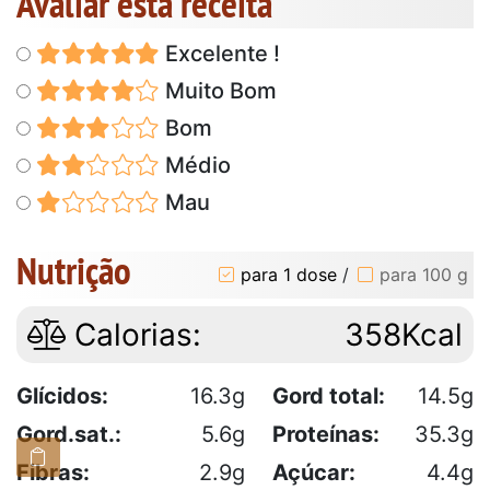
Avaliar esta receita
Excelente !
Muito Bom
Bom
Médio
Mau
Nutrição
para 1 dose
/
para 100 g
Calorias:
358Kcal
Glícidos:
16.3g
Gord total:
14.5g
Gord.sat.:
5.6g
Proteínas:
35.3g
Fibras:
2.9g
Açúcar:
4.4g