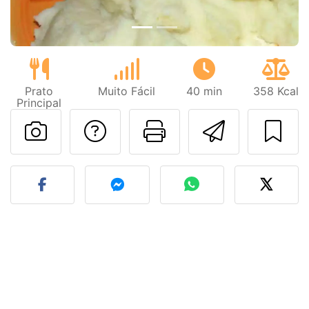
Prato
Muito Fácil
40 min
358 Kcal
Principal
Falar com o autor d
Imprima esta
Enviar 
Fez esta receita? Compart