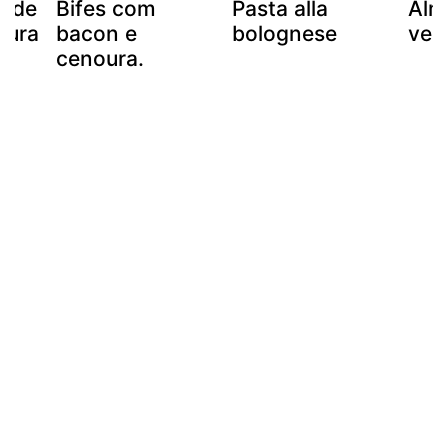
s de
Bifes com
Pasta alla
Alm
oura
bacon e
bolognese
veg
cenoura.