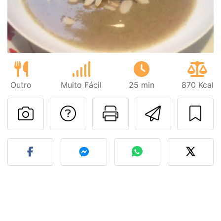
Outro
Muito Fácil
25 min
870 Kcal
Falar com o autor d
Imprima esta
Enviar 
Fez esta receita? Compart