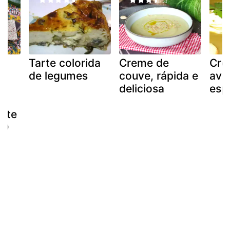
Tarte colorida
Creme de
Cre
de legumes
couve, rápida e
ave
deliciosa
esp
urte
30