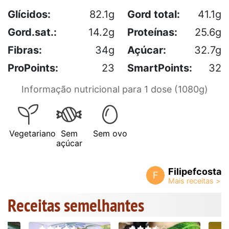
Glícidos:
82.1g
Gord total:
41.1g
Gord.sat.:
14.2g
Proteínas:
25.6g
Fibras:
34g
Açúcar:
32.7g
ProPoints:
23
SmartPoints:
32
Informação nutricional para 1 dose (1080g)
Vegetariano
Sem
Sem ovo
açúcar
Filipefcosta
F
Receitas semelhantes